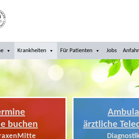
me
Krankheiten
Für Patienten
Jobs
Anfahr
ermine
Ambula
ne buchen
ärztliche Tele
raxenMitte
Diagnostik