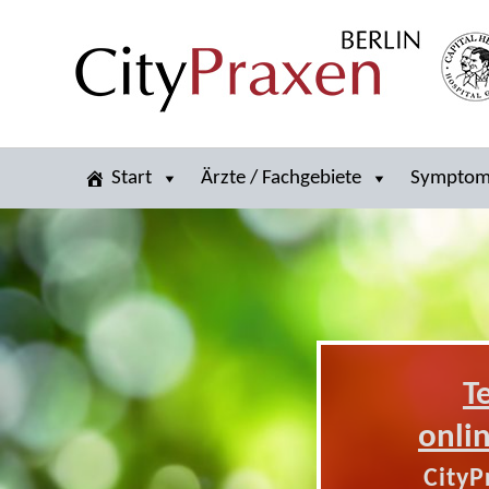
Start
Ärzte / Fachgebiete
Sympto
T
onli
CityP