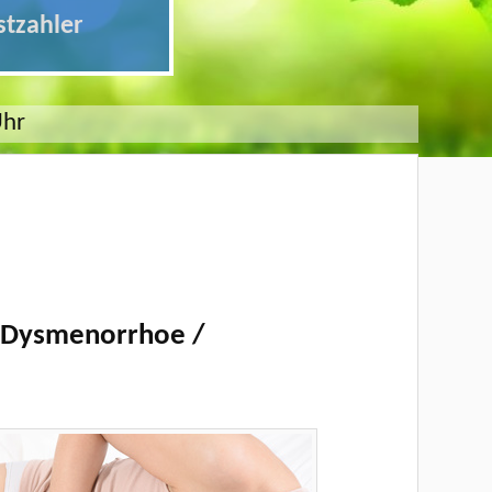
stzahler
Uhr
: Dysmenorrhoe /