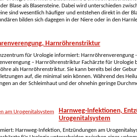
der Blase als Blasensteine. Dabei wird unterschieden zwis
ne sind wesentlich häufiger und entstehen direkt in der B
kundären bilden sich dagegen in der Niere oder in den Harn
renverengung, Harnröhrenstriktur
zentrum für Urologie informiert: Harnröhrenverengung - 
nverengung – Harnröhrenstriktur Fachärzte für Urologie 
öhre als Harnröhrenstriktur. Sie kann bereits bei der Geburt
letzungen auf, die minimal sein können. Während des Heilu
ngen an der Schleimhaut und der ohnehin geringe Durchme
Harnweg-Infektionen, Ent
Urogenitalsystem
miert: Harnweg-Infektion, Entzündungen am Urogenitalsys