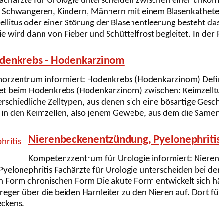
chärzte für Urologie unterscheiden zwischen einer unkomp
ei Schwangeren, Kindern, Männern mit einem Blasenkathete
llitus oder einer Störung der Blasenentleerung besteht das 
 wird dann von Fieber und Schüttelfrost begleitet. In der R
denkrebs - Hodenkarzinom
orzentrum informiert: Hodenkrebs (Hodenkarzinom) Defi
det beim Hodenkrebs (Hodenkarzinom) zwischen: Keimzelltu
rschiedliche Zelltypen, aus denen sich eine bösartige Ges
 in den Keimzellen, also jenem Gewebe, aus dem die Samen
Nierenbeckenentzündung, Pyelonephriti
Kompetenzzentrum für Urologie informiert: Niere
Pyelonephritis Fachärzte für Urologie unterscheiden bei 
en Form chronischen Form Die akute Form entwickelt sich h
reger über die beiden Harnleiter zu den Nieren auf. Dort fü
eckens.