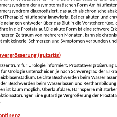
hmerzsyndrom der asymptomatischen Form Am häufigsten 
merzsyndrom diagnostiziert, das auch als chronische abakte
ng (Therapie) häufig sehr langwierig. Bei der akuten und ch
ie gelangen entweder über das Blut in die Vorsteherdrüse, d
nröhre in die Prostata auf.Die akute Form ist eine schwere 
 längeren Zeitraum von mehreren Monaten, kann sie chronisc
 ist mit keinerlei Schmerzen und Symptomen verbunden und w
avergrösserung (gutartig)
zentrum für Urologie informiert: Prostatavergrößerung D
 für Urologie unterscheiden je nach Schweregrad der Erkra
Reizblasenstadium: Leichte Beschwerden beim Wasserlassen
der Beschwerden beim Wasserlassen und Restharnbildung
en ist kaum möglich, Überlaufblase, Harnsperre mit stark
ktionsstörungen Eine gutartige Vergrößerung der Prostata, 
.
ontinenz