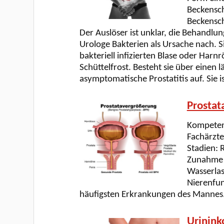
Beckensc
Beckensch
Der Auslöser ist unklar, die Behandlu
Urologe Bakterien als Ursache nach. S
bakteriell infizierten Blase oder Har
Schüttelfrost. Besteht sie über einen
asymptomatische Prostatitis auf. Sie
Prostat
Kompetenz
Fachärzte
Stadien: 
Zunahme 
Wasserlas
Nierenfun
häufigsten Erkrankungen des Mannes
Urinink