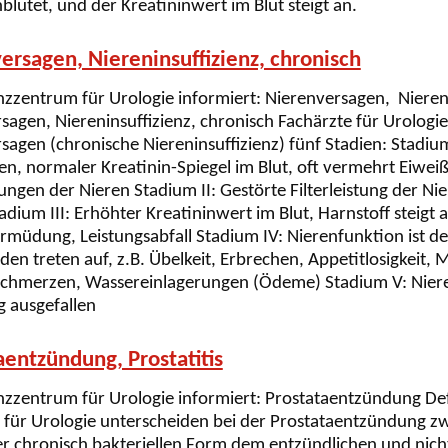
utet, und der Kreatininwert im Blut steigt an.
ersagen, Niereninsuffizienz, chronisch
zentrum für Urologie informiert: Nierenversagen, Nierenin
sagen, Niereninsuffizienz, chronisch Fachärzte für Urologi
sagen (chronische Niereninsuffizienz) fünf Stadien: Stadiu
en, normaler Kreatinin-Spiegel im Blut, oft vermehrt Eiweiß
ngen der Nieren Stadium II: Gestörte Filterleistung der Nier
tadium III: Erhöhter Kreatininwert im Blut, Harnstoff steig
Ermüdung, Leistungsabfall Stadium IV: Nierenfunktion ist deu
en treten auf, z.B. Übelkeit, Erbrechen, Appetitlosigkeit, 
hmerzen, Wassereinlagerungen (Ödeme) Stadium V: Nieren
g ausgefallen
aentzündung, Prostatitis
zentrum für Urologie informiert: Prostataentzündung De
 für Urologie unterscheiden bei der Prostataentzündung zw
r chronisch bakteriellen Form dem entzündlichen und nic