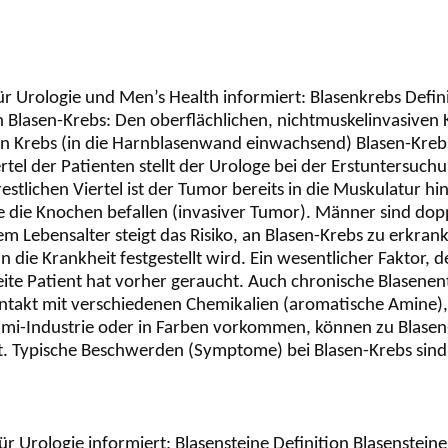
Urologie und Men’s Health informiert: Blasenkrebs Defini
 Blasen-Krebs: Den oberflächlichen, nichtmuskelinvasiven K
n Krebs (in die Harnblasenwand einwachsend) Blasen-Krebs i
ertel der Patienten stellt der Urologe bei der Erstuntersuchu
estlichen Viertel ist der Tumor bereits in die Muskulatur 
 die Knochen befallen (invasiver Tumor). Männer sind dopp
 Lebensalter steigt das Risiko, an Blasen-Krebs zu erkran
n die Krankheit festgestellt wird. Ein wesentlicher Faktor,
weite Patient hat vorher geraucht. Auch chronische Blasen
akt mit verschiedenen Chemikalien (aromatische Amine), 
i-Industrie oder in Farben vorkommen, können zu Blasen-K
t. Typische Beschwerden (Symptome) bei Blasen-Krebs sind
 Urologie informiert: Blasensteine Definition Blasensteine