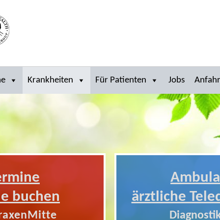
me
Krankheiten
Für Patienten
Jobs
Anfahr
ermine
Ambula
ne buchen
ärztliche Tele
raxenMitte
Diagnostik