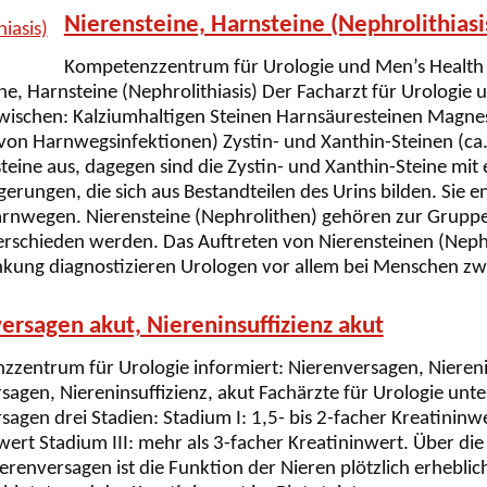
Nierensteine, Harnsteine (Nephrolithiasi
Kompetenzzentrum für Urologie und Men’s Health i
ine, Harnsteine (Nephrolithiasis) Der Facharzt für Urologie 
wischen: Kalziumhaltigen Steinen Harnsäuresteinen Mag
n Harnwegsinfektionen) Zystin- und Xanthin-Steinen (ca. 
steine aus, dagegen sind die Zystin- und Xanthin-Steine mit
erungen, die sich aus Bestandteilen des Urins bilden. Sie e
nwegen. Nierensteine (Nephrolithen) gehören zur Gruppe d
terschieden werden. Das Auftreten von Nierensteinen (Nep
rankung diagnostizieren Urologen vor allem bei Menschen z
ersagen akut, Niereninsuffizienz akut
zentrum für Urologie informiert: Nierenversagen, Nierenin
sagen, Niereninsuffizienz, akut Fachärzte für Urologie un
sagen drei Stadien: Stadium I: 1,5- bis 2-facher Kreatininwe
wert Stadium III: mehr als 3-facher Kreatininwert. Über die 
erenversagen ist die Funktion der Nieren plötzlich erheblich