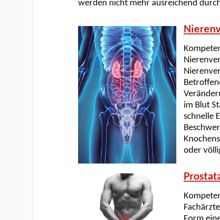
werden nicht mehr ausreichend durchbl
Nierenv
Kompetenz
Nierenver
Nierenver
Betroffen
Veränderu
im Blut S
schnelle 
Beschwerd
Knochensc
oder völli
Prostat
Kompetenz
Fachärzte
Form eine