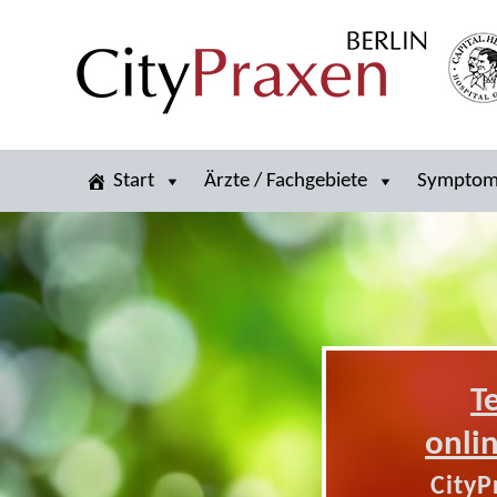
Start
Ärzte / Fachgebiete
Sympto
T
onli
CityP