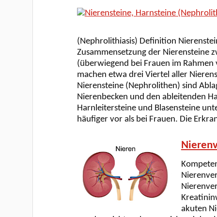
(Nephrolithiasis) Definition Nierenste
Zusammensetzung der Nierensteine z
(überwiegend bei Frauen im Rahmen vo
machen etwa drei Viertel aller Nieren
Nierensteine (Nephrolithen) sind Ablag
Nierenbecken und den ableitenden Har
Harnleitersteine und Blasensteine un
häufiger vor als bei Frauen. Die Erk
Nierenv
Kompetenz
Nierenver
Nierenver
Kreatinin
akuten Ni