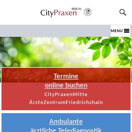
MENU
Termine
online buchen
CityPraxenMitte
ÄrzteZentrumFriedrichshain
Ambulante
ärztliche Telediagnostik