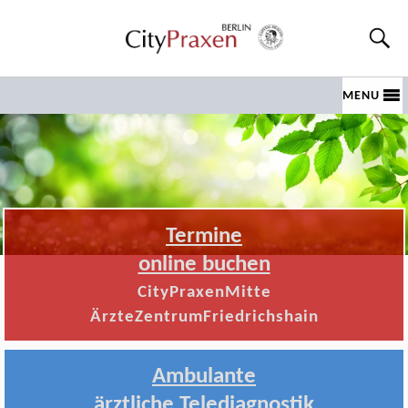
MENU
Termine
online buchen
CityPraxenMitte
ÄrzteZentrumFriedrichshain
Ambulante
ärztliche Telediagnostik