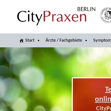
Start
Ärzte / Fachgebiete
Sympto
T
onli
CityP