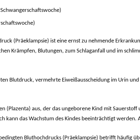
3. Schwangerschaftswoche)
rschaftswoche)
ruck (Präeklampsie) ist eine ernst zu nehmende Erkranku
schen Krämpfen, Blutungen, zum Schlaganfall und im schl
öhten Blutdruck, vermehrte Eiweißausscheidung im Urin un
 (Plazenta) aus, der das ungeborene Kind mit Sauerstoff u
rch kann das Wachstum des Kindes beeinträchtigt werden. A
edingten Bluthochdrucks (Präeklampsie) betrifft häufig übe