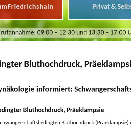
umFriedrichshain
Privat & Selb
rufannahme: 09:00 – 12:30 und 13:30 – 17:00 
ngter Bluthochdruck, Präeklamps
näkologie informiert: Schwangerschafts
edingter Bluthochdruck, Präeklampsie
 schwangerschaftsbedingten Bluthochdruck (Präeklampsie) e