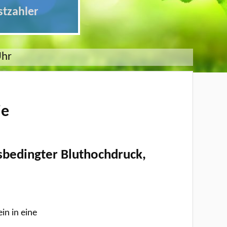
stzahler
Uhr
ie
bedingter Bluthochdruck,
in in eine