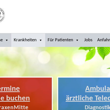
me
Krankheiten
Für Patienten
Jobs
Anfahr
ermine
Ambula
ne buchen
ärztliche Tele
raxenMitte
Diagnostik