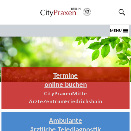
MENU
Termine
online buchen
CityPraxenMitte
ÄrzteZentrumFriedrichshain
Ambulante
ärztliche Telediagnostik