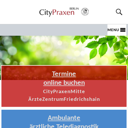
MENU
Termine
online buchen
CityPraxenMitte
ÄrzteZentrumFriedrichshain
Ambulante
ärztliche Telediagnostik