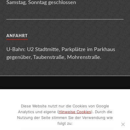
Samstag, Sonntag geschlossen
ANFAHRT
U-Bahn: U2 Stadtmitte, Parkplätze im Parkhaus
gegenüber, Taubenstraße, Mohrenstraße.
Impressum
Datenschutz
Terminabsage
Diese Website nutzt nur die Cookies von Google
Sitemap
Geschlechtsneutrale Texte
Analytics und eigene (
Hinweise Cookies
). Durch die
Nutzung der Seite stimmen Sie der Verwendung wie
folgt zu:
Videoüberwachung