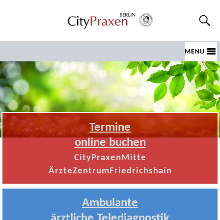
MENU
Termine
online buchen
CityPraxenMitte
ÄrzteZentrumFriedrichshain
Ambulante
ärztliche Telediagnostik