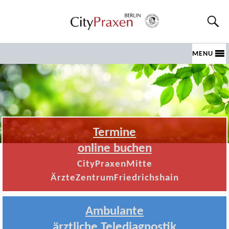
MENU
Termine
online buchen
CityPraxenMitte
ÄrzteZentrumFriedrichshain
Ambulante
ärztliche Telediagnostik