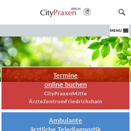
MENU
Termine
online buchen
CityPraxenMitte
ÄrzteZentrumFriedrichshain
Ambulante
ärztliche Telediagnostik