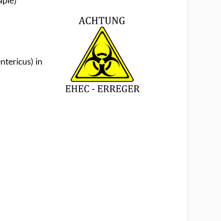
apie)
tericus) in