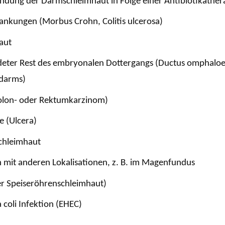
dung der Darmschleimhaut in Folge einer Antibiotikather
nkungen (Morbus Crohn, Colitis ulcerosa)
aut
ldeter Rest des embryonalen Dottergangs (Ductus omphaloen
ndarms)
olon- oder Rektumkarzinom)
 (Ulcera)
chleimhaut
mit anderen Lokalisationen, z. B. im Magenfundus
er Speiseröhrenschleimhaut)
coli Infektion (EHEC)