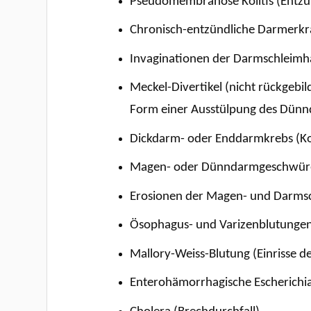
Pseudomembranöse Kolitis (Entzün
Chronisch-entzündliche Darmerkra
Invaginationen der Darmschleimh
Meckel-Divertikel (nicht rückgebi
Form einer Ausstülpung des Dün
Dickdarm- oder Enddarmkrebs (K
Magen- oder Dünndarmgeschwüre
Erosionen der Magen- und Darms
Ösophagus- und Varizenblutungen 
Mallory-Weiss-Blutung (Einrisse d
Enterohämorrhagische Escherichia 