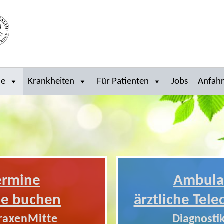
me
Krankheiten
Für Patienten
Jobs
Anfahr
ermine
Ambula
ne buchen
ärztliche Tele
raxenMitte
Diagnostik