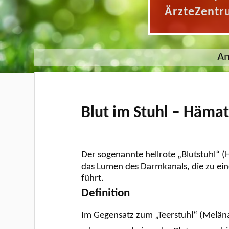
ÄrzteZentr
An
Blut im Stuhl – Häma
Der sogenannte hellrote „Blutstuhl“ 
das Lumen des Darmkanals, die zu ein
führt.
Definition
Im Gegensatz zum „Teerstuhl“ (Meläna)