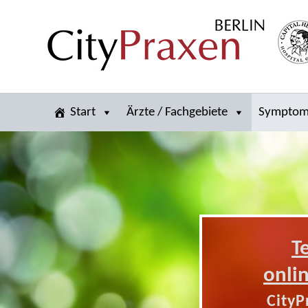
Start
Ärzte / Fachgebiete
Sympto
T
onli
CityP