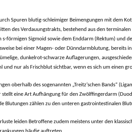
durch Spuren blutig-schleimiger Beimengungen mit dem Kot s
tten des Verdauungstrakts, bestehend aus den terminalen
n s-förmigen Sigmoid sowie dem Enddarm (Rektum) und dem 
lsweise bei einer Magen- oder Dünndarmblutung, bereits i
ümelige, dunkelrot-schwarze Auflagerungen, ausgeschieden 
hl und nur als Frischblut sichtbar, wenn es sich um einen gr
ungen oberhalb des sogenannten „Treitz’schen Bands“ (Li
tur stellt eine Art Aufhängung für den Zwölffingerdarm (
de Blutungen zählen zu den unteren gastrointestinalen Blu
luste leiden Betroffene zudem meistens unter den klassis
nkungen häufig auftreten.