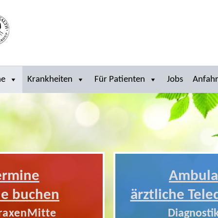
me
Krankheiten
Für Patienten
Jobs
Anfahr
ermine
Ambula
ne buchen
ärztliche Tele
raxenMitte
Diagnostik