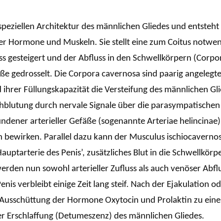
r speziellen Architektur des männlichen Gliedes und entst
er Hormone und Muskeln. Sie stellt eine zum Coitus notwe
ss gesteigert und der Abfluss in den Schwellkörpern (Corpo
e gedrosselt. Die Corpora cavernosa sind paarig angelegt
d ihrer Füllungskapazität die Versteifung des männlichen G
chblutung durch nervale Signale über die parasympatischen 
wundener arterieller Gefäße (sogenannte Arteriae helincinae
en bewirken. Parallel dazu kann der Musculus ischiocavern
auptarterie des Penis’, zusätzliches Blut in die Schwellkör
rden nun sowohl arterieller Zufluss als auch venöser Abflu
enis verbleibt einige Zeit lang steif. Nach der Ejakulation o
Ausschüttung der Hormone Oxytocin und Prolaktin zu eine
r Erschlaffung (Detumeszenz) des männlichen Gliedes.