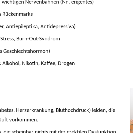
ll wichtigen Nervenbahnen (Nn. erigentes)
es Rückenmarks
 Antiepileptika, Antidepressiva)
, Stress, Burn-Out-Syndrom
es Geschlechtshormon)
Alkohol, Nikotin, Kaffee, Drogen
abetes, Herzerkrankung, Bluthochdruck) leiden, die
häuft vorkommen.
 die scheinbar nichts mit der erektilen Dysfunktion