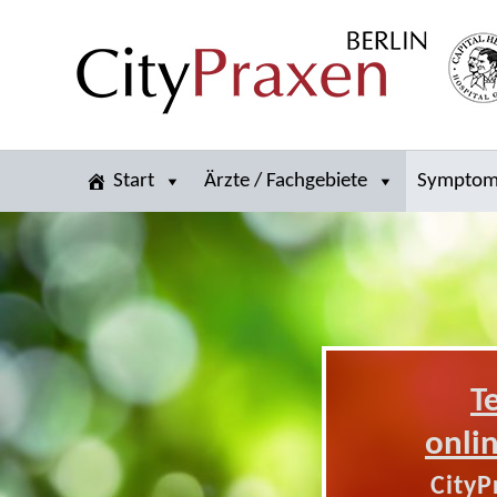
Start
Ärzte / Fachgebiete
Sympto
T
onli
CityP