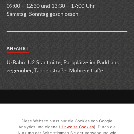
09:00 – 12:30 und 13:30 – 17:00 Uhr
Samstag, Sonntag geschlossen
ANFAHRT
U-Bahn: U2 Stadtmitte, Parkplätze im Parkhaus
gegenüber, Taubenstraße, Mohrenstraße.
Impressum
Datenschutz
Terminabsage
Diese Website nutzt nur die Cookies von Google
Sitemap
Geschlechtsneutrale Texte
Analytics und eigene (
Hinweise Cookies
). Durch die
Nutzung der Seite stimmen Sie der Verwendung wie